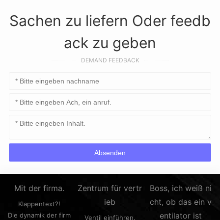
Sachen zu liefern Oder feedb
ack zu geben
DEMAND FEEDBACK
Mit der firma.
Zentrum für vertr
Boss, ich weiß ni
ieb
cht, ob das ein v
Klappentext?!
entilator ist
Die dynamik der firm
Ventil einführen.