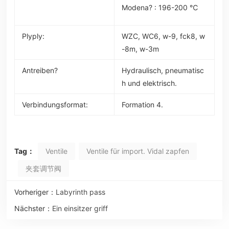
Modena? : 196-200 ℃
Plyply:
WZC, WC6, w-9, fck8, w
-8m, w-3m
Antreiben?
Hydraulisch, pneumatisc
h und elektrisch.
Verbindungsformat:
Formation 4.
Tag：
Ventile
Ventile für import. Vidal zapfen
夹套调节阀
Vorheriger：
Labyrinth pass
Nächster：
Ein einsitzer griff