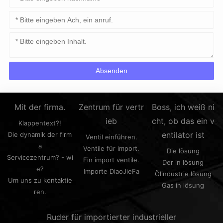
Mit der firma.
Zentrum für vertr
Boss, ich weiß ni
ieb
cht, ob das ein v
Klappentext?!
entilator ist
Die dynamik der firm
Ventil einführen.
a
Ventile für import.
Die lösung
Servicezentrum? - wi
Ein import ventile.
Der in lösung
e?
Importe DiaoJieFa
Ölindustrie lösung
Um uns zu kontaktie
Gas in lösung
ren.
Ruder für importierter industrieller