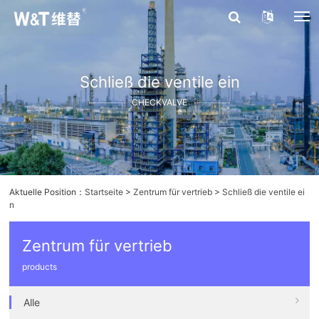
Schließ die ventile ein
CHECKVALVE
Aktuelle Position：
Startseite
>
Zentrum für vertrieb
>
Schließ die ventile ei
n
Zentrum für vertrieb
products
Alle