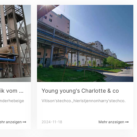
Die hebeige chemiefabrik vom zhejiang
Young young's Charlotte & co
inderhebeige
Vitison'stechco.,hieristjennonharry'stechco.
ehr anzeigen
2024-11-18
Mehr anzeigen