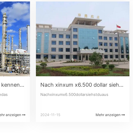
Xinjiang chemiewerke - kennen sie das
Nach xinxum x6.500 dollar siehst du aus
edas
Nachxinxumx6.500dollarsiehstduaus
ehr anzeigen
2024-11-15
Mehr anzeigen