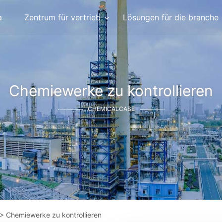
a
Zentrum für vertrieb
Lösungen für die branche
Chemiewerke zu kontrollieren
CHEMICALCASE
>
Chemiewerke zu kontrollieren