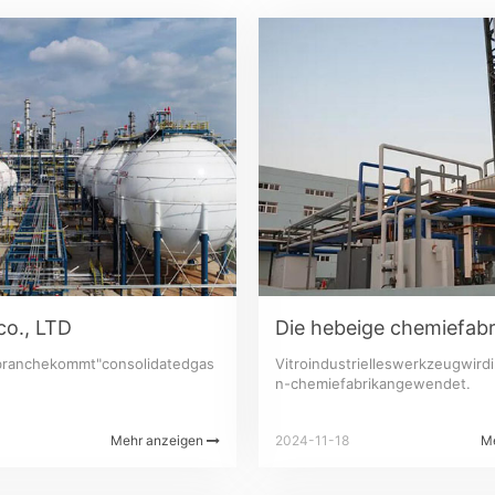
o., LTD
ebranchekommt"consolidatedgas
Vitroindustrielleswerkzeugwird
n-chemiefabrikangewendet.
Mehr anzeigen
2024-11-18
M