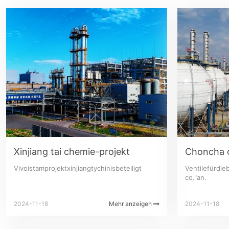
Xinjiang tai chemie-projekt
Choncha c
Vivoistamprojektxinjiangtychinisbeteiligt
Ventilefürdi
co."an.
2024-11-18
Mehr anzeigen
2024-11-18