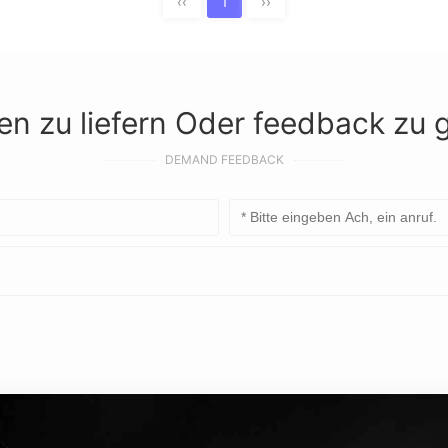
‹‹
1
››
n zu liefern Oder feedback zu
DEMAND FEEDBACK