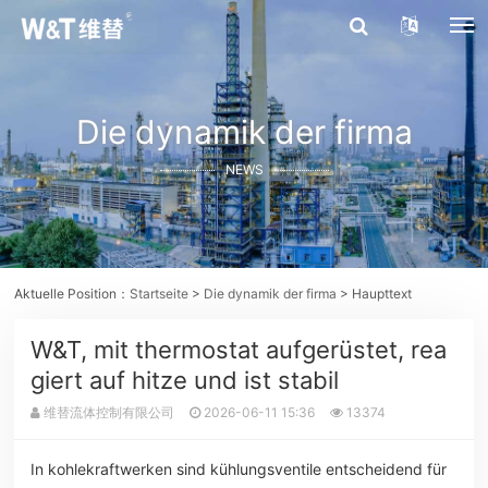
Die dynamik der firma
NEWS
Aktuelle Position：
Startseite
>
Die dynamik der firma
> Haupttext
W&T, mit thermostat aufgerüstet, rea
giert auf hitze und ist stabil
维替流体控制有限公司
2026-06-11 15:36
13374
In kohlekraftwerken sind kühlungsventile entscheidend für