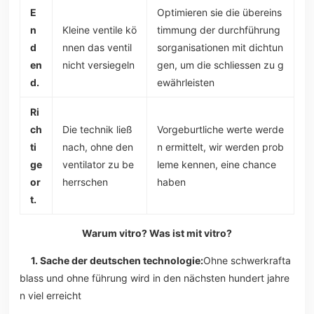
E
Optimieren sie die übereins
n
Kleine ventile kö
timmung der durchführung
d
nnen das ventil
sorganisationen mit dichtun
en
nicht versiegeln
gen, um die schliessen zu g
d.
ewährleisten
Ri
ch
Die technik ließ
Vorgeburtliche werte werde
ti
nach, ohne den
n ermittelt, wir werden prob
ge
ventilator zu be
leme kennen, eine chance
or
herrschen
haben
t.
Warum vitro? Was ist mit vitro?
1. Sache der deutschen technologie:
Ohne schwerkrafta
blass und ohne führung wird in den nächsten hundert jahre
n viel erreicht