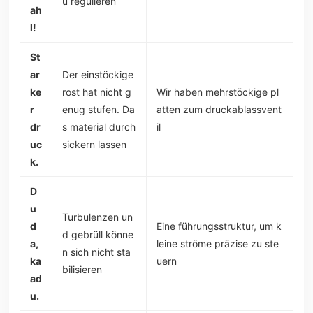
u regulieren
ah
l!
St
ar
Der einstöckige
ke
rost hat nicht g
Wir haben mehrstöckige pl
r
enug stufen. Da
atten zum druckablassvent
dr
s material durch
il
uc
sickern lassen
k.
D
u
Turbulenzen un
d
Eine führungsstruktur, um k
d gebrüll könne
a,
leine ströme präzise zu ste
n sich nicht sta
ka
uern
bilisieren
ad
u.