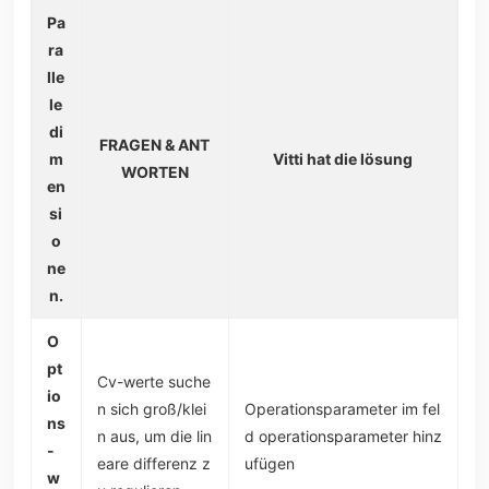
Pa
ra
lle
le
di
FRAGEN & ANT
m
Vitti hat die lösung
WORTEN
en
si
o
ne
n.
O
pt
Cv-werte suche
io
n sich groß/klei
Operationsparameter im fel
ns
n aus, um die lin
d operationsparameter hinz
-
eare differenz z
ufügen
w