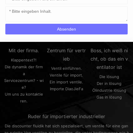
Mit der firma.
Zentrum für vertr
Boss, ich weiß ni
ieb
cht, ob das ein v
Klappentext?!
entilator ist
Die dynamik der firm
Ventil einführen.
a
Ventile für import.
Die lösung
Servicezentrum? - wi
Ein import ventile.
Der in lösung
e?
Importe DiaoJieFa
Ölindustrie lösung
Um uns zu kontaktie
Gas in lösung
ren.
Ruder für importierter industrieller
Die discounter fluidik hat sich spezialisiert, um ventile für eine gan
ze palette Von ventilen zu herstellen, die unter bedingungen wie h