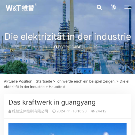
Die elektrizität in der industrie
ELECTRICCASE
Aktuelle Position：
Startseite
>
Ich werde euch ein beispiel zeigen.
>
Die el
ektrizität in der industrie
> Haupttext
Das kraftwerk in guangyang
维替流体控制有限公司
2024-11-18 16:23
24412