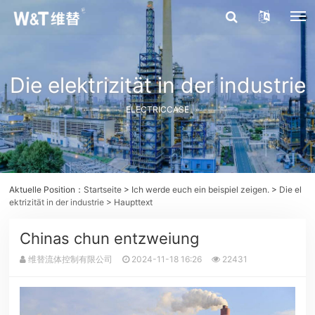
Die elektrizität in der industrie
ELECTRICCASE
Aktuelle Position：
Startseite
>
Ich werde euch ein beispiel zeigen.
>
Die el
ektrizität in der industrie
> Haupttext
Chinas chun entzweiung
维替流体控制有限公司
2024-11-18 16:26
22431