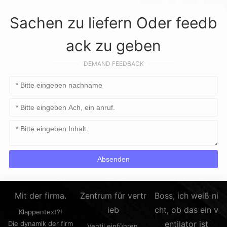
Sachen zu liefern Oder feedb
ack zu geben
DEMAND FEEDBACK
Mit der firma.
Zentrum für vertr
Boss, ich weiß ni
ieb
cht, ob das ein v
Klappentext?!
entilator ist
Die dynamik der firm
Ventil einführen.